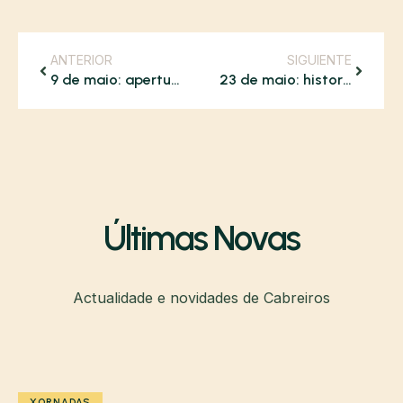
ANTERIOR
SIGUIENTE
9 de maio: apertura das XXII Xornadas Interxeracionais Rurais
23 de maio: historia, memoria e clausura das XXII Xornadas Interxeracionais Rurais
Últimas Novas
Actualidade e novidades de Cabreiros
XORNADAS