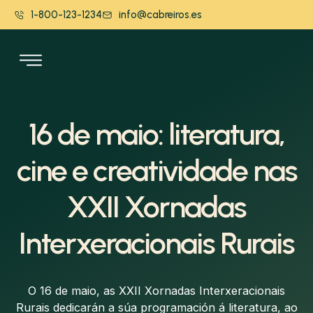
1-800-123-1234
info@cabreiros.es
A Asociación
16 de maio: literatura,
cine e creatividade nas
XXII Xornadas
Interxeracionais Rurais
O 16 de maio, as XXII Xornadas Interxeracionais
Rurais dedicarán a súa programación á literatura, ao